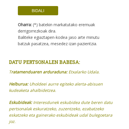
Oharra:
(*) batekin markatutako eremuak
derrigorrezkoak dira.
Baliteke egiaztapen-kodea jaso arte minutu
batzuk pasatzea, mesedez izan pazientzia.
DATU PERTSONALEN BABESA:
T
ratamenduaren arduraduna:
Etxalarko Udala.
Helburua:
Uholdeei aurre egiteko alerta-abisuen
kudeaketa ahalbidetzea.
Eskubideak:
Interesdunek eskubidea dute beren datu
pertsonalak
eskuratzeko, zuzentzeko, ezabatzeko
eskatzeko eta gainerako eskubideak udal bulegoetara
joz.