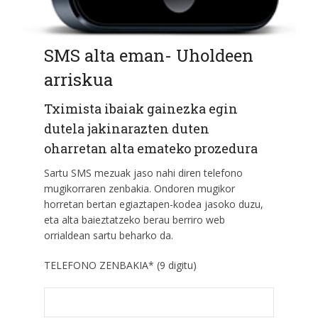
SMS alta eman- Uholdeen
arriskua
Tximista ibaiak gainezka egin
dutela jakinarazten duten
oharretan alta emateko prozedura
Sartu SMS mezuak jaso nahi diren telefono
mugikorraren zenbakia. Ondoren mugikor
horretan bertan egiaztapen-kodea jasoko duzu,
eta alta baieztatzeko berau berriro web
orrialdean sartu beharko da.
TELEFONO ZENBAKIA* (9 digitu)