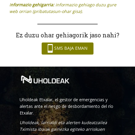
I
nformazio gehigarria:
informazio gehiago duzu gure
web orrian (pribatutasun-ohar gisa).
Ez duzu ohar gehiagorik jaso nahi?
SMS BAJA EMAN
Uholdeak Etxalar, el gestor de emergencias y
alertas ante el riesgo de desbordamiento del río
Etxalar.
Uholdeak, larrialdi eta alerten kudeatzailea
Tximista ibaiak gainezka egiteko arriskuen